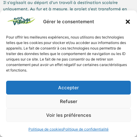
Il s’agissait au départ d’un travail à destination scolaire
uniquement. Au fur et à mesure, le projet s’est transformé en
véritable expérience humaine.
Gérer le consentement
Un condensé de leur projet d’étude est accessible ci-dessous sur
le site internet qu’ils ont créé.
Pour offrir les meilleures expériences, nous utilisons des technologies
telles que les cookies pour stocker et/ou accéder aux informations des
appareils. Le fait de consentir à ces technologies nous permettra de
traiter des données telles que le comportement de navigation ou les ID
Voir Projet Ihecs
uniques sur ce site. Le fait de ne pas consentir ou de retirer son
consentement peut avoir un effet négatif sur certaines caractéristiques
et fonctions.
Les équipes éducatives remercient quant à eux ces étudiants
Accepter
qui ont démontré leurs nouvelles capacités à écouter, partager
et faire preuve d’empathie pour finalement avoir réellement
Refuser
réussi un beau projet et établi une vraie relation de confiance
avec ces résidents.
Voir les préférences
Politique de cookies
Politique de confidentialité