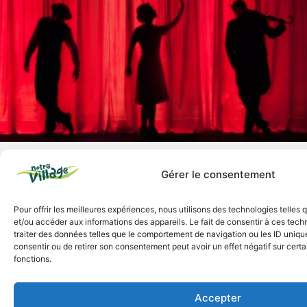
Gérer le consentement
PERSPECTIVES
Les organisateurs du festival Reg’Arts poursuivent
Pour offrir les meilleures expériences, nous utilisons des technologies telles
et/ou accéder aux informations des appareils. Le fait de consentir à ces tec
quatre objectifs qui leur tiennent fort à cœur :
traiter des données telles que le comportement de navigation ou les ID uniques
consentir ou de retirer son consentement peut avoir un effet négatif sur certa
D’une part,
s’adapter à tous les types de
fonctions.
support audiovisuel
(numérique, film, scénette,
œuvre collective…) et, d’autre part,
valoriser
toutes les formes d’art
(peinture, céramique,
Accepter
dessin, sérigraphie, couture…).