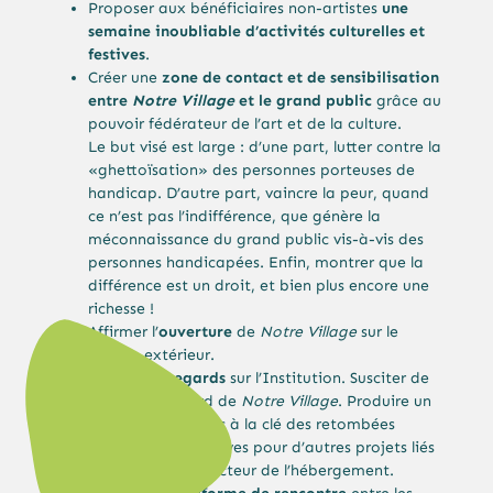
Proposer aux bénéficiaires non-artistes
une
semaine inoubliable d’activités culturelles et
festives
.
Créer une
zone de contact et de sensibilisation
entre
Notre Village
et le grand public
grâce au
pouvoir fédérateur de l’art et de la culture.
Le but visé est large : d’une part, lutter contre la
«ghettoïsation» des personnes porteuses de
handicap. D’autre part, vaincre la peur, quand
ce n’est pas l’indifférence, que génère la
méconnaissance du grand public vis-à-vis des
personnes handicapées. Enfin, montrer que la
différence est un droit, et bien plus encore une
richesse !
Affirmer l’
ouverture
de
Notre Village
sur le
monde extérieur.
Attirer les regards
sur l’Institution. Susciter de
l’intérêt à l’égard de
Notre Village
. Produire un
rayonnement avec à la clé des retombées
indirectes et positives pour d’autres projets liés
notamment au secteur de l’hébergement.