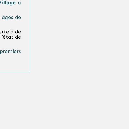
illage
a
s âgés de
erte à de
l’état de
 premiers