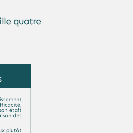
ille quatre
s
lissement
ficacité,
son était
aison des
eux plutôt