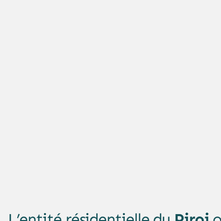
L’entité résidentielle du
Piroi
o