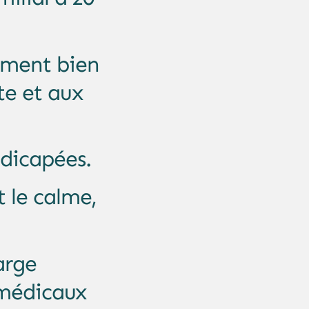
ement bien
te et aux
ndicapées.
 le calme,
arge
s médicaux