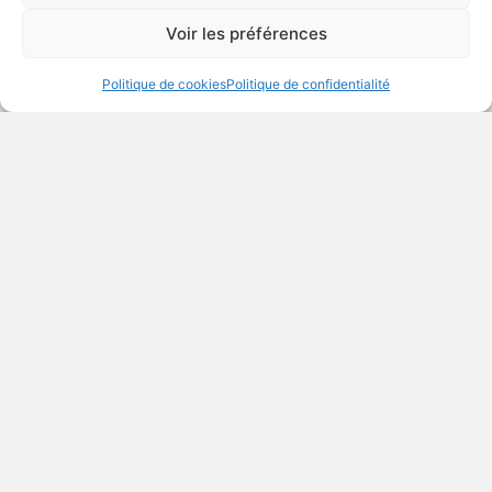
Couvertures en polar
Voir les préférences
Tissus colorés
Arrosoirs
Journaux et cartons
Politique de cookies
Politique de confidentialité