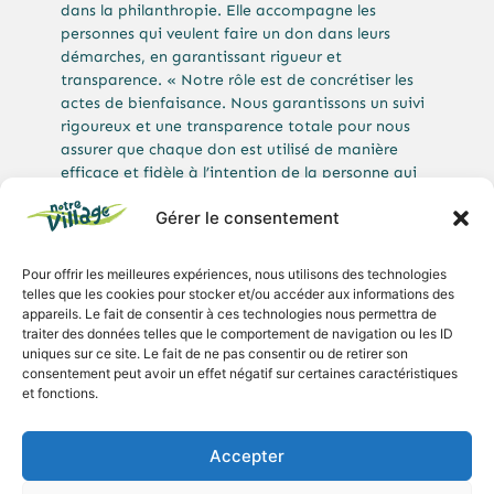
dans la philanthropie. Elle accompagne les
personnes qui veulent faire un don dans leurs
démarches, en garantissant rigueur et
transparence. « Notre rôle est de concrétiser les
actes de bienfaisance. Nous garantissons un suivi
rigoureux et une transparence totale pour nous
assurer que chaque don est utilisé de manière
efficace et fidèle à l’intention de la personne qui
fait le don », nous explique André Goldwasser,
Gérer le consentement
fondateur.
La fondation s’appuie sur un comité
Pour offrir les meilleures expériences, nous utilisons des technologies
d’administrateur·ices bénévoles, issu·es de
telles que les cookies pour stocker et/ou accéder aux informations des
différents horizons professionnels, qui
appareils. Le fait de consentir à ces technologies nous permettra de
sélectionnent et accompagnent des projets
traiter des données telles que le comportement de navigation ou les ID
existants ou créent de nouveaux projets sur
uniques sur ce site. Le fait de ne pas consentir ou de retirer son
mesure: « Nous assurons aussi le suivi des projets
consentement peut avoir un effet négatif sur certaines caractéristiques
et fonctions.
sur le long terme. Les administrateur·ices les plus
jeunes sont chargés de veiller à leur bonne
réalisation, même de nombreuses années après un
Accepter
don ou un legs. »