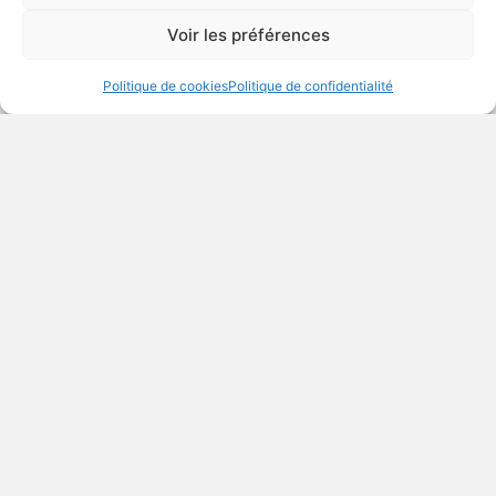
Voir les préférences
Politique de cookies
Politique de confidentialité
Précédent
Suivant
Les Fondations Au Soutien De Notre Village
Cartes De Voeux 2025