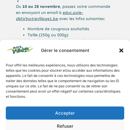
Du
10 au 28 novembre
, passez votre commande
en envoyant un email à
educ.pole-
slb[a]notrevillage1.be
avec les infos suivantes:
Nombre de cougnous souhaités
Taille (250g ou 500g)
Goût (nature, raisins, sucre, chocolat)
Vos nom et prénom
Gérer le consentement
Les cougnous se vendent au prix de 5€ pour les
Pour offrir les meilleures expériences, nous utilisons des technologies
petits et 10€ pour les grands.
telles que les cookies pour stocker et/ou accéder aux informations des
L’équipe vous répondra avec les informations pour
appareils. Le fait de consentir à ces technologies nous permettra de
traiter des données telles que le comportement de navigation ou les ID
la collection, qui aura lieu le
jeudi 4 décembre
sur
uniques sur ce site. Le fait de ne pas consentir ou de retirer son
le site de Notre Village (Plateau).
consentement peut avoir un effet négatif sur certaines caractéristiques
et fonctions.
Nos athlètes vous seront très reconnaissant·es, et
puis, quelle meilleure de faire plaisir qu’en se
faisant plaisir !
Accepter
Refuser